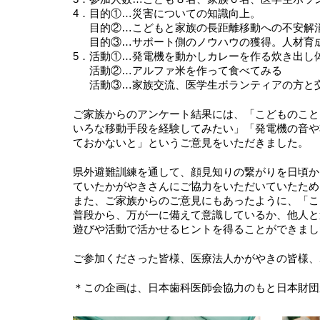
4．目的①…災害についての知識向上。
目的②…こどもと家族の長距離移動への不安解消
目的③…サポート側のノウハウの獲得。人材育
5．活動①…発電機を動かしカレーを作る炊き出し
活動②…アルファ米を作って食べてみる
活動③…家族交流、医学生ボランティアの方と
ご家族からのアンケート結果には、「こどものこと
いろな移動手段を経験してみたい」「発電機の音や
ておかないと」というご意見をいただきました。
県外避難訓練を通して、顔見知りの繋がりを日頃か
ていたかがやきさんにご協力をいただいていたため
また、ご家族からのご意見にもあったように、「こ
普段から、万が一に備えて意識しているか、他人と
遊びや活動で活かせるヒントを得ることができまし
ご参加くださった皆様、医療法人かがやきの皆様、
＊この企画は、日本歯科医師会協力のもと日本財団が