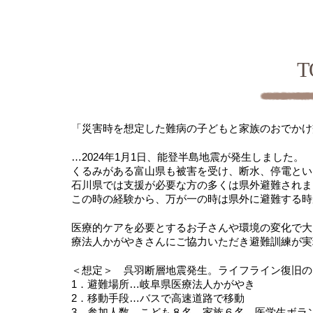
「災害時を想定した難病の子どもと家族のおでかけ
…2024年1月1日、能登半島地震が発生しました。
くるみがある富山県も被害を受け、断水、停電とい
石川県では支援が必要な方の多くは県外避難されま
この時の経験から、万が一の時は県外に避難する時
医療的ケアを必要とするお子さんや環境の変化で大
療法人かがやきさんにご協力いただき避難訓練が実
＜想定＞ 呉羽断層地震発生。ライフライン復旧の
1．避難場所…岐阜県医療法人かがやき
2．移動手段…バスで高速道路で移動
3．参加人数…こども８名、家族６名、医学生ボラ