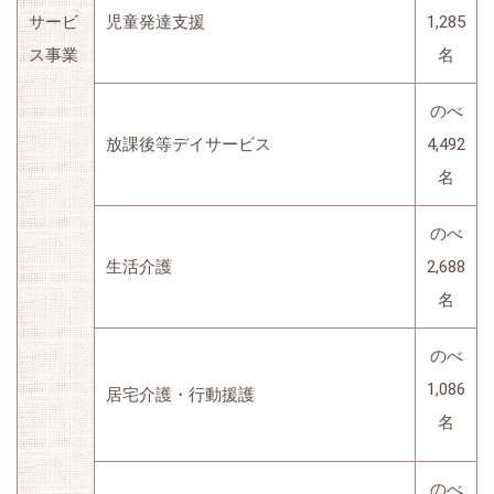
サービ
児童発達支援
1,285
ス事業
名
のべ
放課後等デイサービス
4,492
名
のべ
生活介護
2,688
名
のべ
1,086
居宅介護・行動援護
名
のべ