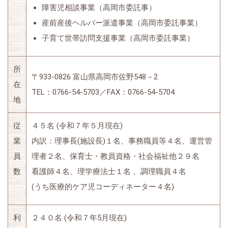
障害児相談事業（⾼岡市委託事）
産前産後ヘルパー派遣事業（⾼岡市委託事業）
⼦育て世帯訪問⽀援事業（⾼岡市委託事業）
所
〒933-0826 富山県高岡市佐野548－2
在
TEL：0766-54-5703／FAX：0766-54-5704
地
従
４５名 (令和７年５月現在)
業
内訳：理事長(施設長)１名、事務職員等４名、運営管
員
理者２名、保育士・教員資格・社会福祉他２９名
数
看護師４名、理学療法士１名 、調理職員４名
(うち医療的ケア児コーディネーター４名)
利
２４０名 (令和７年5月現在)