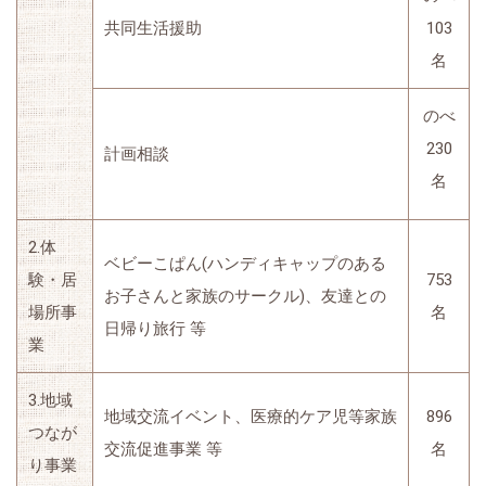
共同生活援助
103
名
のべ
230
計画相談
名
2.体
ベビーこぱん(ハンディキャップのある
験・居
753
お子さんと家族のサークル)、友達との
場所事
名
日帰り旅行 等
業
3.地域
地域交流イベント、医療的ケア児等家族
896
つなが
交流促進事業 等
名
り事業