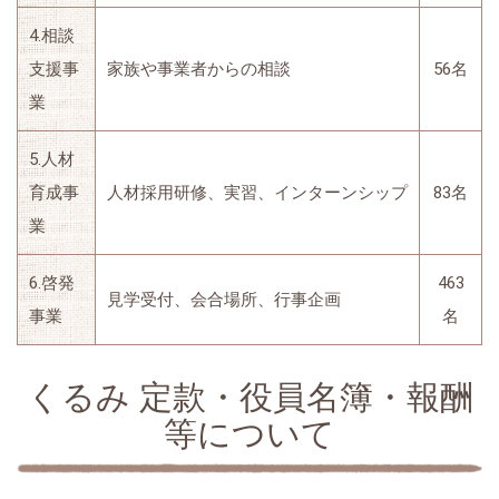
4.相談
支援事
家族や事業者からの相談
56名
業
5.人材
育成事
人材採用研修、実習、インターンシップ
83名
業
6.啓発
463
見学受付、会合場所、行事企画
事業
名
くるみ 定款・役員名簿・報酬
等について