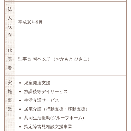
法
人
平成30年9月
設
立
代
表
理事長 岡本 久子（おかもと ひさこ）
者
実
児童発達支援
施
放課後等デイサービス
事
生活介護サービス
業
居宅介護（行動支援・移動支援）
共同生活援助(グループホーム)
指定障害児相談支援事業