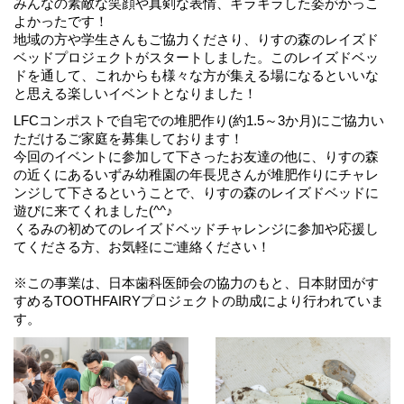
みんなの素敵な笑顔や真剣な表情、キラキラした姿がかっこ
よかったです！
地域の方や学生さんもご協力くださり、りすの森のレイズド
ベッドプロジェクトがスタートしました。このレイズドベッ
ドを通して、これからも様々な方が集える場になるといいな
と思える楽しいイベントとなりました！
LFCコンポストで自宅での堆肥作り(約1.5～3か月)にご協力い
ただけるご家庭を募集しております！
今回のイベントに参加して下さったお友達の他に、りすの森
の近くにあるいずみ幼稚園の年長児さんが堆肥作りにチャレ
ンジして下さるということで、りすの森のレイズドベッドに
遊びに来てくれました(^^♪
くるみの初めてのレイズドベッドチャレンジに参加や応援し
てくださる方、お気軽にご連絡ください！
※この事業は、日本歯科医師会の協力のもと、日本財団がす
すめるTOOTHFAIRYプロジェクトの助成により行われていま
す。