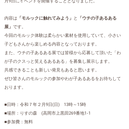
月
9
日にイベントを開催することとなりました。
内容は
「モルックに触れてみよう」
と
「ウチの子あるある
展」
です。
今回のモルック体験は柔らかい素材を使用していて、小さい
子どもさんから楽しめる内容となっております。
また、ウチの子あるある展では皆様から応募して頂いた「わ
が子のクスっと笑えるあるある」を募集し展示します。
共感できることも新しい発見もあると思います。
ぜひ皆さんのモルックの参加やわが子あるあるをお待ちして
おります。
■日時：令和７年２月
9
日
(
日
)
13
時～
15
時
■場所：りすの森
(
高岡市上黒田
269
番地
1-1
■参加費：無料