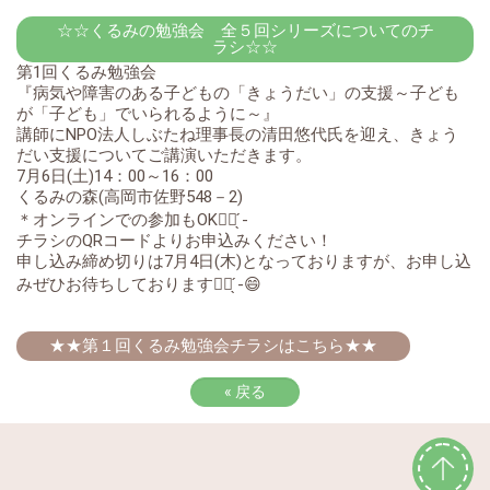
☆☆くるみの勉強会 全５回シリーズについてのチ
ラシ☆☆
第1回くるみ勉強会
『病気や障害のある子どもの「きょうだい」の支援～子ども
が「子ども」でいられるように～』
講師にNPO法人しぶたね理事長の清田悠代氏を迎え、きょう
だい支援についてご講演いただきます。
7月6日(土)14：00～16：00
くるみの森(高岡市佐野548－2)
＊オンラインでの参加もOK👍🏻 ̖́-︎
チラシのQRコードよりお申込みください！
申し込み締め切りは7月4日(木)となっておりますが、お申し込
みぜひお待ちしております✊🏻‪ ̖́-‬😄
★★第１回くるみ勉強会チラシはこちら★★
«
戻る