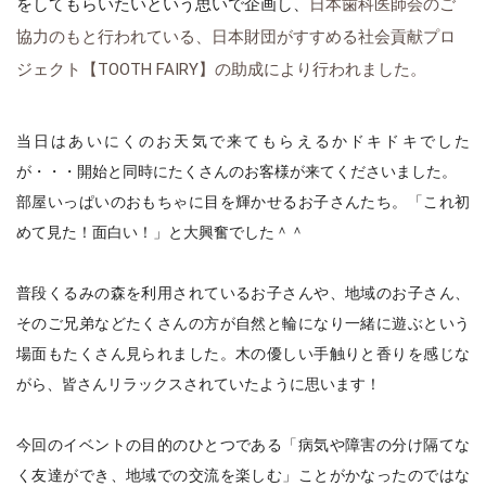
をしてもらいたいという思いで企画し、
日本歯科医師会のご
協力のもと行われている、日本財団がすすめる社会貢献プロ
ジェクト【
TOOTH FAIRY
】の助成により行われました。
当日はあいにくのお天気で来てもらえるかドキドキでした
が・・・開始と同時にたくさんのお客様が来てくださいました。
部屋いっぱいのおもちゃに目を輝かせるお子さんたち。「これ初
めて見た！面白い！」と大興奮でした＾＾
普段くるみの森を利用されているお子さんや、地域のお子さん、
そのご兄弟などたくさんの方が自然と輪になり一緒に遊ぶという
場面もたくさん見られました。木の優しい手触りと香りを感じな
がら、皆さんリラックスされていたように思います！
今回のイベントの目的のひと
つである「病気や障害の分け隔てな
く友達ができ、地域での交流を楽しむ」ことがかなったのではな