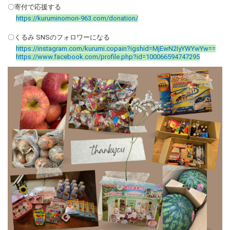
〇寄付で応援する
https://kuruminomori-963.com/donation/
〇くるみ SNSのフォロワーになる
https://instagram.com/kurumi.copain?igshid=MjEwN2IyYWYwYw==
https://www.facebook.com/profile.php?id=100066594747295