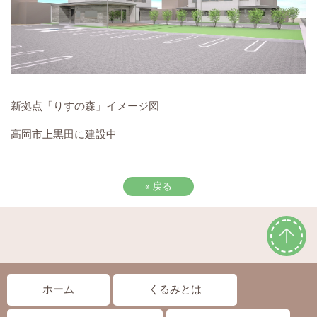
新拠点「りすの森」イメージ図
高岡市上黒田に建設中
«
戻る
ホーム
くるみとは