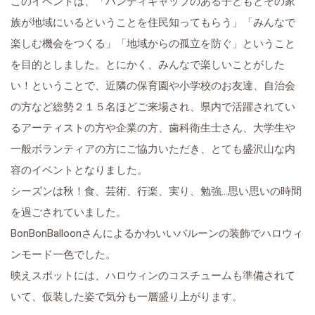
このイベントは、「ハンディキャップのある子どもとその家
族が地域にいるということを住民知ってもらう」「みんなで
楽しむ機会をつくる」「地域からの孤立を防ぐ」ということ
を目的としました。とにかく、みんなで楽しいことがした
い！ということで、近隣の保育園や小学校のお友達、自治会
の方など総勢２１５名ほどご来場され、県内で活躍されてい
るアーティストの方や企業の方、歯科衛生士さん、大学生や
一般ボランティアの方にご協力いただき、とても盛沢山な内
容のイベントとなりました。
シーズンは秋！食、芸術、行楽、実り、勉強…思い思いの時間
を過ごされていました。
BonBonBalloonさんによるかわいいバルーンの装飾でハロウィ
ンモード一色でした。
映えスポットには、ハロウィンのコスチュームも準備されて
いて、仮装した姿で気分も一層盛り上がります。