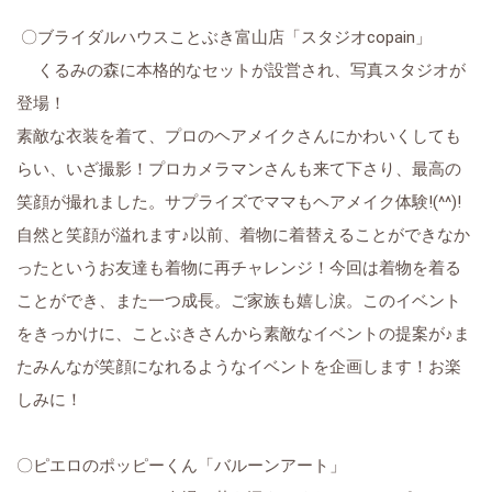
〇ブライダルハウスことぶき富山店「スタジオcopain」
くるみの森に本格的なセットが設営され、写真スタジオが
登場！
素敵な衣装を着て、プロのヘアメイクさんにかわいくしても
らい、いざ撮影！プロカメラマンさんも来て下さり、最高の
笑顔が撮れました。サプライズでママもヘアメイク体験!(^^)!
自然と笑顔が溢れます♪以前、着物に着替えることができなか
ったというお友達も着物に再チャレンジ！今回は着物を着る
ことができ、また一つ成長。ご家族も嬉し涙。このイベント
をきっかけに、ことぶきさんから素敵なイベントの提案が♪ま
たみんなが笑顔になれるようなイベントを企画します！お楽
しみに！
〇ピエロのポッピーくん「バルーンアート」