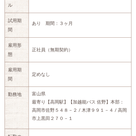
ル
試用期
あり 期間：３ヶ月
間
雇用形
正社員（無期契約）
態
雇用期
定めなし
間
富山県
勤務地
最寄り【高岡駅】【加越能バス 佐野】本部：
高岡市佐野５４８－２ / 木津９９１－４ / 高岡
市上黒田２７０－１