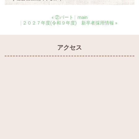
«
②パート
main
２０２７年度(令和９年度) 新卒者採用情報
»
アクセス