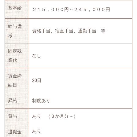
基本給
２１５，０００円～２４５，０００円
給与備
資格手当、宿直手当、通勤手当 等
考
固定残
なし
業代
賃金締
20日
結日
昇給
制度あり
賞与
あり （３か月分～）
あり
退職金