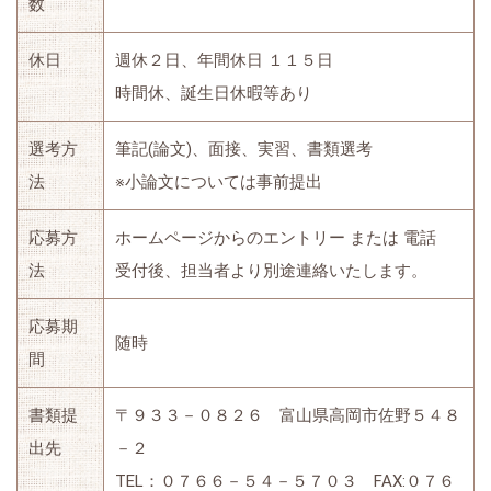
数
休日
週休２日、年間休日 １１５日
時間休、誕生日休暇等あり
選考方
筆記(論文)、面接、実習、書類選考
法
※小論文については事前提出
応募方
ホームページからのエントリー または 電話
法
受付後、担当者より別途連絡いたします。
応募期
随時
間
書類提
〒９３３－０８２６ 富山県高岡市佐野５４８
出先
－２
TEL：０７６６－５４－５７０３ FAX:０７６