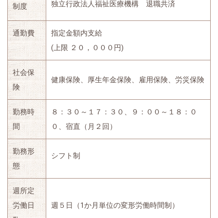
独立行政法人福祉医療機構 退職共済
制度
通勤費
指定金額内支給
(上限 ２０，０００円)
社会保
健康保険、厚生年金保険、雇用保険、労災保険
険
勤務時
８：３０～１７：３０、９：００～１８：０
間
０、宿直（月２回）
勤務形
シフト制
態
週所定
労働日
週５日（1か月単位の変形労働時間制）