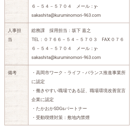
６－５４－５７０４ メール：y-
sakashita@kuruminomori-963.com
人事担
総務課 採用担当：坂下 嘉之
当
TEL：０７６６－５４－５７０３ FAX:０７６
６－５４－５７０４ メール：y-
sakashita@kuruminomori-963.com
備考
・高岡市ワーク・ライフ・バランス推進事業所
に認定
・働きやすい職場である証、職場環境改善宣言
企業に認定
・たかおかSDGsパートナー
・受動喫煙対策：敷地内禁煙